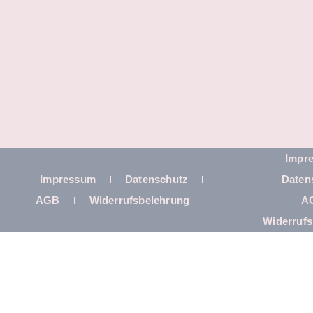
Impr
Impressum
Datenschutz
Daten
AGB
Widerrufsbelehrung
A
Widerrufs