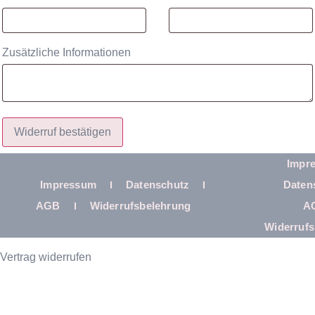
Mail
(wiederholen)
*
Zusätzliche Informationen
Widerruf bestätigen
Impr
Impressum
Datenschutz
Daten
AGB
Widerrufsbelehrung
A
Widerrufs
Vertrag widerrufen